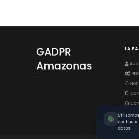
GADPR
LA P
Amazonas
Auto
PD
-
Noti
Com
Con
Utilizamo
continua
datos.