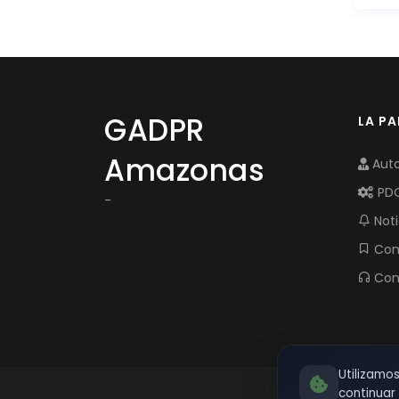
GADPR
LA P
Amazonas
Auto
PD
-
Noti
Com
Con
Utilizamo
continua