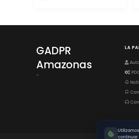
GADPR
LA P
Amazonas
Auto
PD
-
Noti
Com
Con
Utilizamo
continua