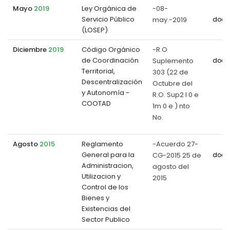
Mayo
2019
Ley Orgánica de
-08-
Servicio Público
may.-2019
docu
(LOSEP)
Diciembre
2019
Código Orgánico
-R.O
de Coordinación
Suplemento
docu
Territorial,
303 (22 de
Descentralización
Octubre del
y Autonomía -
R.O. Sup2 l 0 e
COOTAD
1m 0 e ) nto
No.
Agosto
2015
Reglamento
-Acuerdo 27-
General para la
CG-2015 25 de
docu
Administracion,
agosto del
Utilizacion y
2015
Control de los
Bienes y
Existencias del
Sector Publico