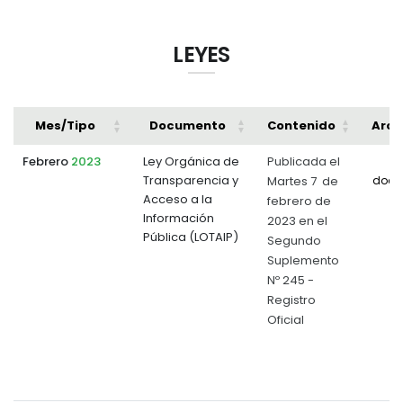
LEYES
Mes/Tipo
Documento
Contenido
Arch
Febrero
2023
Ley Orgánica de
Publicada el
Transparencia y
Martes 7 de
docu
Acceso a la
febrero de
Información
2023 en el
Pública (LOTAIP)
Segundo
Suplemento
Nº 245 -
Registro
Oficial