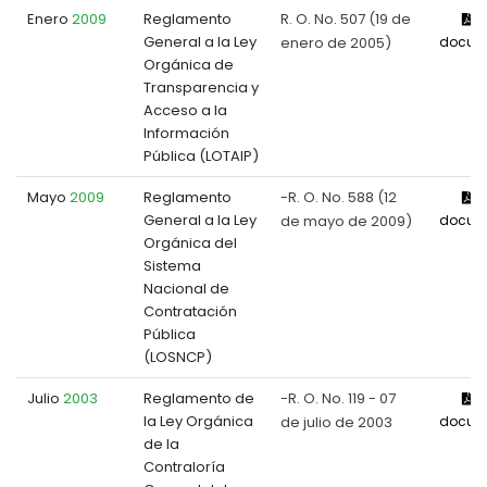
Enero
2009
Reglamento
R. O. No. 507 (19 de
V
General a la Ley
enero de 2005)
docum
Orgánica de
Transparencia y
Acceso a la
Información
Pública (LOTAIP)
Mayo
2009
Reglamento
-R. O. No. 588 (12
V
General a la Ley
de mayo de 2009)
docum
Orgánica del
Sistema
Nacional de
Contratación
Pública
(LOSNCP)
Julio
2003
Reglamento de
-R. O. No. 119 - 07
V
la Ley Orgánica
de julio de 2003
docum
de la
Contraloría