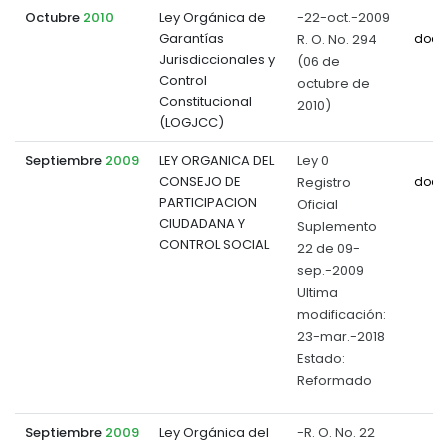
Octubre
2010
Ley Orgánica de
-22-oct.-2009
Garantías
R. O. No. 294
docu
Jurisdiccionales y
(06 de
Control
octubre de
Constitucional
2010)
(LOGJCC)
Septiembre
2009
LEY ORGANICA DEL
Ley 0
CONSEJO DE
Registro
docu
PARTICIPACION
Oficial
CIUDADANA Y
Suplemento
CONTROL SOCIAL
22 de 09-
sep.-2009
Ultima
modificación:
23-mar.-2018
Estado:
Reformado
Septiembre
2009
Ley Orgánica del
-R. O. No. 22