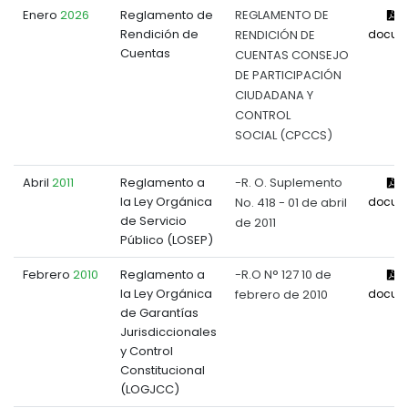
Enero
2026
Reglamento de
REGLAMENTO DE
V
Rendición de
RENDICIÓN DE
docum
Cuentas
CUENTAS CONSEJO
DE PARTICIPACIÓN
CIUDADANA Y
CONTROL
SOCIAL (CPCCS)
Abril
2011
Reglamento a
-R. O. Suplemento
V
la Ley Orgánica
No. 418 - 01 de abril
docum
de Servicio
de 2011
Público (LOSEP)
Febrero
2010
Reglamento a
-R.O N° 127 10 de
V
la Ley Orgánica
febrero de 2010
docum
de Garantías
Jurisdiccionales
y Control
Constitucional
(LOGJCC)