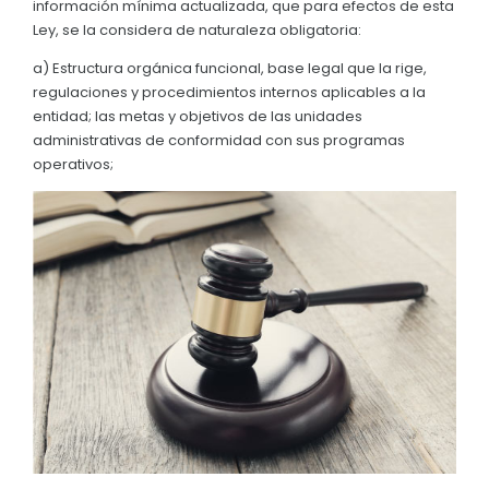
información mínima actualizada, que para efectos de esta
Convocatorias
Ley, se la considera de naturaleza obligatoria:
GESTIÓN ADMINISTRATIVA
a) Estructura orgánica funcional, base legal que la rige,
regulaciones y procedimientos internos aplicables a la
Plan de desarrollo y Ordenamiento Territorial - PD
entidad; las metas y objetivos de las unidades
administrativas de conformidad con sus programas
Plan Anual Contratación - PAC
operativos;
Plan Operativo Anual - POA
Convenios Institucionales
PRESUPUESTO: EJECUCIÓN Y REPORTES
Cédulas presupuestarias y balances
Procesos de contratación
Ejecución Presupuestaria
Obras y proyectos