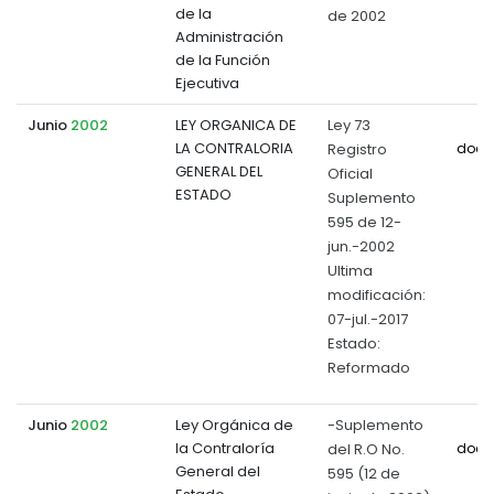
de la
de 2002
Administración
de la Función
Ejecutiva
Junio
2002
LEY ORGANICA DE
Ley 73
LA CONTRALORIA
Registro
docu
GENERAL DEL
Oficial
ESTADO
Suplemento
595 de 12-
jun.-2002
Ultima
modificación:
07-jul.-2017
Estado:
Reformado
Junio
2002
Ley Orgánica de
-Suplemento
la Contraloría
del R.O No.
docu
General del
595 (12 de