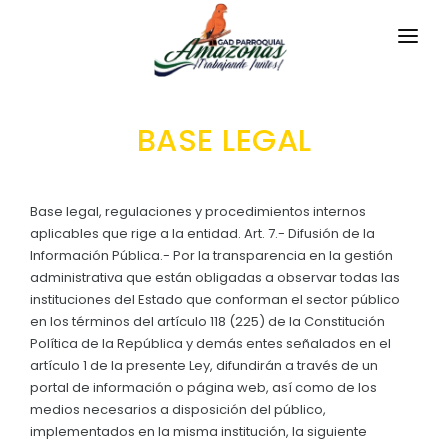
INICIO
BASE LEGAL
LA PARROQUIA
RESEÑA HISTÓRICA
GAD
Base legal, regulaciones y procedimientos internos
Historia Antigua
aplicables que rige a la entidad. Art. 7.- Difusión de la
TRANSPARENCIA
Información Pública.- Por la transparencia en la gestión
Historia Actual
administrativa que están obligadas a observar todas las
GESTIÓN Y PRESUPUESTO
instituciones del Estado que conforman el sector público
Símbolos Cívicos
en los términos del artículo 118 (225) de la Constitución
GESTIÓN INSTITUCIONAL
MECANISMOS DE PARTICIPACIÓN
GEOGRAFÍA
Política de la República y demás entes señalados en el
Sesiones Ordinarias
artículo 1 de la presente Ley, difundirán a través de un
TURISMO
Ubicación
CIUDADANÍA ACTIVA
portal de información o página web, así como de los
Sesiones Extraordinarias
medios necesarios a disposición del público,
Clima
Solicitud de acceso información pública
implementados en la misma institución, la siguiente
Resoluciones
NEW