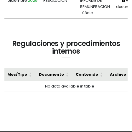
Diciembre
2025
RESOLUCIÓN
INFORME DE
Ver
REMUNERACION
docume
-08dic
Regulaciones y procedimientos
internos
Mes/Tipo
Documento
Contenido
Archivo
No data available in table