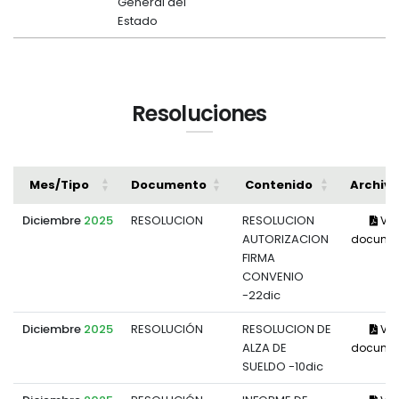
General del
Estado
Resoluciones
Mes/Tipo
Documento
Contenido
Archivo
Diciembre
2025
RESOLUCION
RESOLUCION
Ver
AUTORIZACION
docume
FIRMA
CONVENIO
-22dic
Diciembre
2025
RESOLUCIÓN
RESOLUCION DE
Ver
ALZA DE
docume
SUELDO -10dic