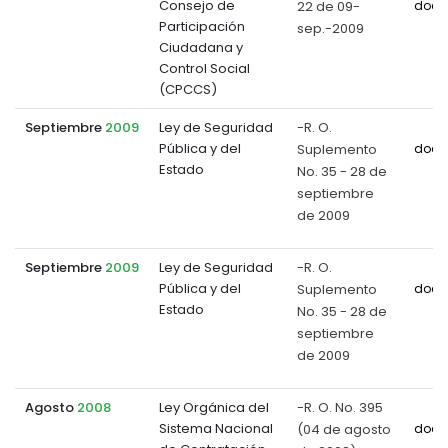
Consejo de
22 de 09-
docu
Participación
sep.-2009
Ciudadana y
Control Social
(CPCCS)
Septiembre
2009
Ley de Seguridad
-R. O.
Pública y del
Suplemento
docu
Estado
No. 35 - 28 de
septiembre
de 2009
Septiembre
2009
Ley de Seguridad
-R. O.
Pública y del
Suplemento
docu
Estado
No. 35 - 28 de
septiembre
de 2009
Agosto
2008
Ley Orgánica del
-R. O. No. 395
Sistema Nacional
(04 de agosto
docu