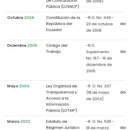
de Contratación
de 2008)
Pública (LOSNCP)
Octubre
2008
Constitución de la
-R.O. No. 449 -
República del
20 de octubre
docu
Ecuador
de 2008
Diciembre
2005
Código del
-R.O.
Trabajo
Suplemento
docu
No. 167 - 16 de
diciembre de
2005
Mayo
2004
Ley Orgánica de
-R. O. No. 337
Transparencia y
(18 de mayo
docu
Acceso a la
de 2004)
Información
Pública (LOTAIP)
Marzo
2002
Estatuto de
-R. O. No. 536 -
Régimen Jurídico
18 de marzo
docu