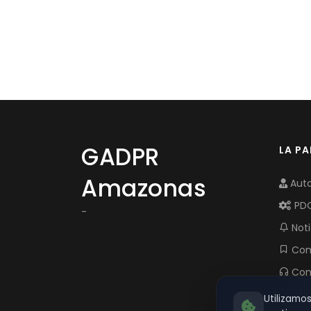
GADPR
LA P
Amazonas
Auto
PD
-
Noti
Com
Con
Utilizamo