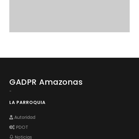
Convocatorias
GESTIÓN ADMINISTRATIVA
Plan de desarrollo y Ordenamiento Territorial - PD
Plan Anual Contratación - PAC
Plan Operativo Anual - POA
Convenios Institucionales
PRESUPUESTO: EJECUCIÓN Y REPORTES
GADPR Amazonas
Cédulas presupuestarias y balances
-
Procesos de contratación
LA PARROQUIA
Ejecución Presupuestaria
Autoridad
Obras y proyectos
PDOT
Noticias