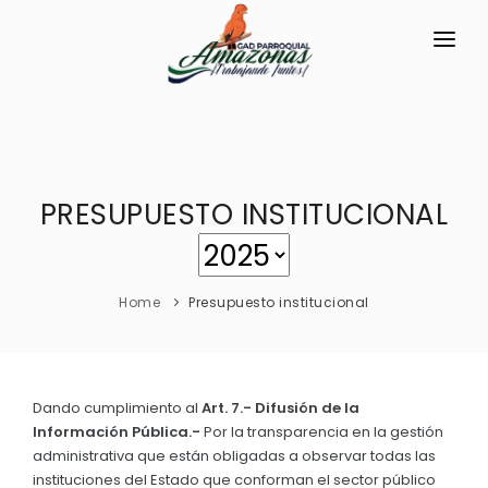
INICIO
LA PARROQUIA
PRESUPUESTO INSTITUCIONAL
RESEÑA HISTÓRICA
GAD
Historia Antigua
TRANSPARENCIA
Historia Actual
Home
Presupuesto institucional
GESTIÓN Y PRESUPUESTO
Símbolos Cívicos
GESTIÓN INSTITUCIONAL
MECANISMOS DE PARTICIPACIÓN
GEOGRAFÍA
Sesiones Ordinarias
TURISMO
Dando cumplimiento al
Art. 7.- Difusión de la
Ubicación
CIUDADANÍA ACTIVA
Información Pública.-
Por la transparencia en la gestión
Sesiones Extraordinarias
Clima
administrativa que están obligadas a observar todas las
Solicitud de acceso información pública
Resoluciones
instituciones del Estado que conforman el sector público
NEW