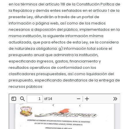
en los términos del artículo 118 de la Constitución Política de
Convocatorias
la República y demás entes señalados en el artículo 1 de la
presente Ley, difundirán a través de un portal de
GESTIÓN ADMINISTRATIVA
información o página web, así como de los medios
Plan de desarrollo y Ordenamiento Territorial - PD
necesarios a disposición del público, implementados en la
misma institución, la siguiente información mínima
Plan Anual Contratación - PAC
actualizada, que para efectos de esta Ley, se la considera
de naturaleza obligatoria: g) Información total sobre el
Plan Operativo Anual - POA
presupuesto anual que administra la institución,
Convenios Institucionales
especificando ingresos, gastos, financiamiento y
resultados operativos de conformidad con los
PRESUPUESTO: EJECUCIÓN Y REPORTES
clasificadores presupuestales, así como liquidación del
presupuesto, especificando destinatarios de la entrega de
Cédulas presupuestarias y balances
recursos públicos
Procesos de contratación
Ejecución Presupuestaria
Obras y proyectos