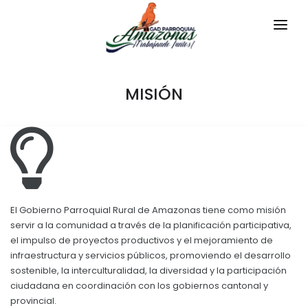
INICIO
MISIÓN
LA PARROQUIA
RESEÑA HISTÓRICA
GAD
Historia Antigua
TRANSPARENCIA
Historia Actual
GESTIÓN Y PRESUPUESTO
Símbolos Cívicos
El Gobierno Parroquial Rural de Amazonas tiene como misión
GESTIÓN INSTITUCIONAL
MECANISMOS DE PARTICIPACIÓN
servir a la comunidad a través de la planificación participativa,
GEOGRAFÍA
el impulso de proyectos productivos y el mejoramiento de
Sesiones Ordinarias
infraestructura y servicios públicos, promoviendo el desarrollo
TURISMO
Ubicación
CIUDADANÍA ACTIVA
sostenible, la interculturalidad, la diversidad y la participación
Sesiones Extraordinarias
Clima
ciudadana en coordinación con los gobiernos cantonal y
Solicitud de acceso información pública
Resoluciones
provincial.
NEW