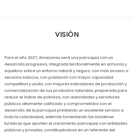
Convocatorias
GESTIÓN ADMINISTRATIVA
Plan de desarrollo y Ordenamiento Territorial - PD
VISIÓN
Plan Anual Contratación - PAC
Plan Operativo Anual - POA
Para el año 2027, Amazonas será una parroquia con un
Convenios Institucionales
desarrollo progresivo, integrada territorialmente en armonía y
equilibrio sobre un entorno natural y seguro, con más acceso a
PRESUPUESTO: EJECUCIÓN Y REPORTES
servicios básicos, con población con mayor capacidad
competitiva y unida, con mejores indicadores de producción y
Cédulas presupuestarias y balances
comercialización de sus productos naturales, preparada para
Procesos de contratación
reducir el índice de pobreza, con autoridades y servidores
públicos altamente calificado y comprometidos con el
Ejecución Presupuestaria
desarrollo de la parroquia prestando un excelente servicio a
toda la colectividad, además fomentando las iniciativas
Obras y proyectos
turísticas que aporten al crecimiento parroquial con entidades
públicas y privadas, constituyéndose en un referente del